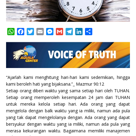
W
F
T
E
M
G
T
L
S
h
a
w
m
e
m
e
i
h
a
c
i
a
s
a
l
n
a
t
e
t
i
s
i
e
k
r
s
b
t
l
e
l
g
e
e
A
o
e
n
r
d
p
o
r
g
a
I
“Ajarlah kami menghitung hari-hari kami sedemikian, hingga
p
k
e
m
n
kami beroleh hati yang bijaksana.”_ Mazmur 90:12
r
Setiap orang diberi waktu yang sama setiap hari oleh TUHAN.
Setiap orang memperoleh kesempatan 24 jam dari TUHAN
untuk mereka kelola setiap hari. Ada orang yang dapat
mengelola dengan balk waktu yang ia miliki, namun ada pula
yang tak dapat mengelolanya dengan. Ada orang yang dapat
bersyukur dengan waktu yang ia miliki, namun ada pula yang
merasa kekurangan waktu. Bagaimana memiliki manajemen