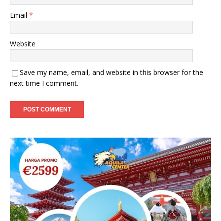
Email
*
Website
Save my name, email, and website in this browser for the
next time I comment.
A
l
t
e
r
n
a
t
i
v