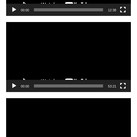
00:00
12:38
Video
Player
00:00
53:21
Video
Player