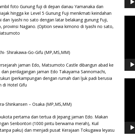
n ambil foto Gunung fuji di depan danau Yamanaka dan
diajak hingga ke Level 5 Gunung Fuji menikmati keindahan
Video
 dan Iyashi no sato dengan latar belakang gunung Fuji,
Playe
 provinsi Nagano. (Option sewa kimono di Iyashi no sato,
Matsumoto
hi- Shirakawa-Go-Gifu (MP,MS,MM)
 bersejarah jaman Edo, Matsumoto Castle dibangun abad ke
tua dan perdagangan jaman Edo Takayama Sannomachi,
ukuri (perkampungan dengan rumah dari ljuk padi berusia
Video
 di Hotel Gifu
Playe
udera-Shinkansen – Osaka (MP,MS,MM)
ibukota pertama dan tertua di Jepang jaman Edo. Makan
engan Senbontori (1000 pintu berwarna merah), Kuil
un tanpa paku) dan menjadi pusat Kerajaan Tokugawa leyasu