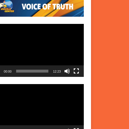
r
00:00
12:23
r