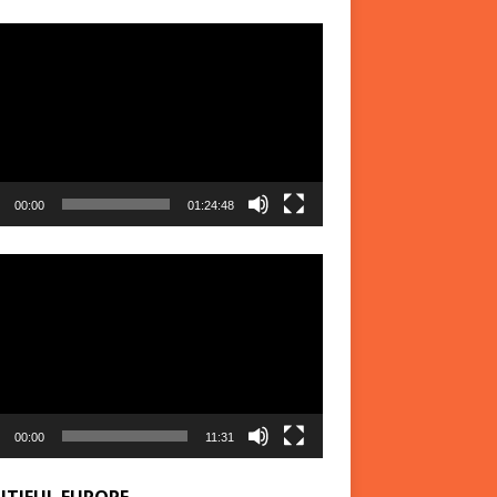
r
00:00
01:24:48
r
00:00
11:31
UTIFUL EUROPE