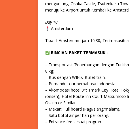
mengunjungi Osaka Castle, Tsutenkaku Towe
menuju ke Airport untuk Kembali ke Amster
Day 10
Amsterdam
Tiba di Amsterdam jam 10:30, Terimakasih ata
RINCIAN PAKET TERMASUK :
– Transportasi (Penerbangan dengan Turkish 
8 kg)
– Bus dengan WIFI& Bullet train.
– Pemandu tour berbahasa Indonesia.
– Akomodasi hotel 3*: Tmark City Hotel Tok
(onsen), Hotel Route Inn Court Matsumoto Inte
Osaka or Similar.
– Makan: Full board (Pagi/siang/malam).
– Satu botol air per hari per orang.
– Entrance fee sesuai program.