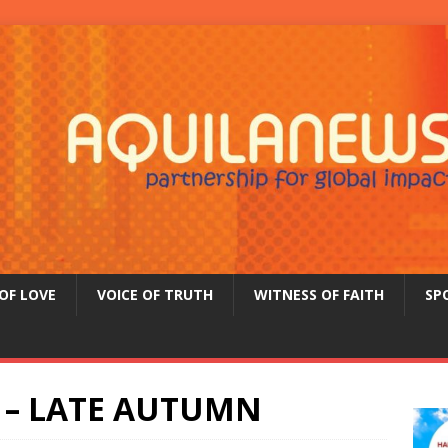
OF LOVE
VOICE OF TRUTH
WITNESS OF FAITH
SP
 – LATE AUTUMN