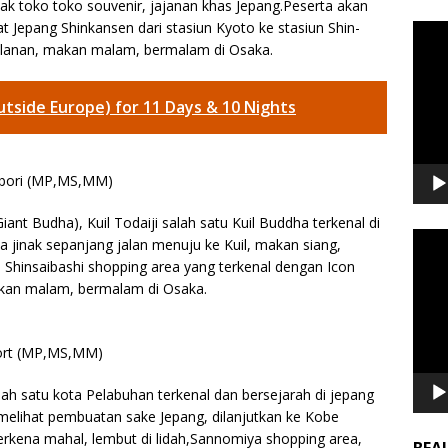
ak toko toko souvenir, jajanan khas Jepang.Peserta akan
t Jepang Shinkansen dari stasiun Kyoto ke stasiun Shin-
Video
alanan, makan malam, bermalam di Osaka.
Playe
utside Europe) for 11 Days & 10 Nights
onbori (MP,MS,MM)
ant Budha), Kuil Todaiji salah satu Kuil Buddha terkenal di
Video
 jinak sepanjang jalan menuju ke Kuil, makan siang,
Playe
i Shinsaibashi shopping area yang terkenal dengan Icon
akan malam, bermalam di Osaka.
port (MP,MS,MM)
lah satu kota Pelabuhan terkenal dan bersejarah di jepang
lihat pembuatan sake Jepang, dilanjutkan ke Kobe
rkena mahal, lembut di lidah,Sannomiya shopping area,
BEA