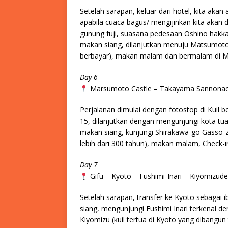
Setelah sarapan, keluar dari hotel, kita aka
apabila cuaca bagus/ mengijinkan kita akan 
gunung fuji, suasana pedesaan Oshino hakkai
makan siang, dilanjutkan menuju Matsumoto,
berbayar), makan malam dan bermalam di 
Day 6
Marsumoto Castle – Takayama Sannonac
Perjalanan dimulai dengan fotostop di Kuil
15, dilanjutkan dengan mengunjungi kota 
makan siang, kunjungi Shirakawa-go Gasso-z
lebih dari 300 tahun), makan malam, Check-in
Day 7
Gifu – Kyoto – Fushimi-Inari – Kiyomiz
Setelah sarapan, transfer ke Kyoto sebagai 
siang, mengunjungi Fushimi Inari terkenal d
Kiyomizu (kuil tertua di Kyoto yang dibang