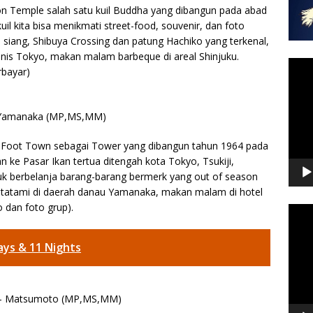
n Temple salah satu kuil Buddha yang dibangun pada abad
il kita bisa menikmati street-food, souvenir, dan foto
siang, Shibuya Crossing dan patung Hachiko yang terkenal,
isnis Tokyo, makan malam barbeque di areal Shinjuku.
Video
rbayar)
Playe
u Yamanaka (MP,MS,MM)
r Foot Town sebagai Tower yang dibangun tahun 1964 pada
n ke Pasar Ikan tertua ditengah kota Tokyo, Tsukiji,
uk berbelanja barang-barang bermerk yang out of season
ng tatami di daerah danau Yamanaka, makan malam di hotel
dan foto grup).
Video
Playe
ays & 11 Nights
o – Matsumoto (MP,MS,MM)