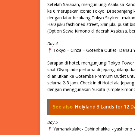
Setelah Sarapan, mengunjungi Asakusa Kano
ke 6,merupakan iconic Tokyo. Di sepanjang ku
dengan latar belakang Tokyo Skytree, makan 
Harajuku fashioned street, Shinjuku pusat b
(Option Sewa Kimono di daerah Asakusa, be
Day 4
Tokyo – Ginza – Gotenba Outlet- Dana
Sarapan di hotel, mengunjungi Tokyo Towe
saat Olympiade pertama di Jepang, dilanjutka
dilanjutkan ke Gotemba Premium Outlet unt
selama 2-3 jam, Check in di Hotel ala Jepa
dengan menggunakan Yukata (simple kimono 
See also
Holyland 3 Lands for 12 D
Day 5
Yamanakalake- Oshinohakkai -Iyashion