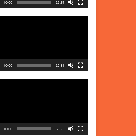
00:00
22:25
r
00:00
12:38
r
00:00
53:21