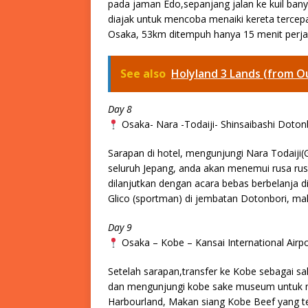
pada jaman Edo,sepanjang jalan ke kuil bany
diajak untuk mencoba menaiki kereta tercepa
Osaka, 53km ditempuh hanya 15 menit perj
See also
Holyland 3 Lands (from O
Day 8
Osaka- Nara -Todaiji- Shinsaibashi Dot
Sarapan di hotel, mengunjungi Nara Todaiji(Gi
seluruh Jepang, anda akan menemui rusa rusa
dilanjutkan dengan acara bebas berbelanja d
Glico (sportman) di jembatan Dotonbori, m
Day 9
Osaka – Kobe – Kansai International Air
Setelah sarapan,transfer ke Kobe sebagai sa
dan mengunjungi kobe sake museum untuk me
Harbourland, Makan siang Kobe Beef yang te