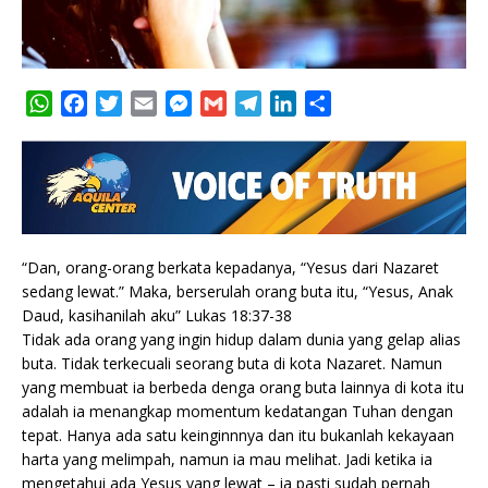
W
F
T
E
M
G
T
L
S
h
a
w
m
e
m
e
i
h
a
c
i
a
s
a
l
n
a
t
e
t
i
s
i
e
k
r
s
b
t
l
e
l
g
e
e
A
o
e
n
r
d
p
o
r
g
a
I
“Dan, orang-orang berkata kepadanya, “Yesus dari Nazaret
p
k
e
m
n
sedang lewat.” Maka, berserulah orang buta itu, “Yesus, Anak
r
Daud, kasihanilah aku” Lukas 18:37-38
Tidak ada orang yang ingin hidup dalam dunia yang gelap alias
buta. Tidak terkecuali seorang buta di kota Nazaret. Namun
yang membuat ia berbeda denga orang buta lainnya di kota itu
adalah ia menangkap momentum kedatangan Tuhan dengan
tepat. Hanya ada satu keinginnnya dan itu bukanlah kekayaan
harta yang melimpah, namun ia mau melihat. Jadi ketika ia
mengetahui ada Yesus yang lewat – ia pasti sudah pernah