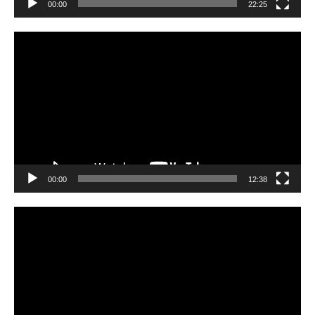
00:00
22:25
Video
Player
00:00
12:38
Video
Player