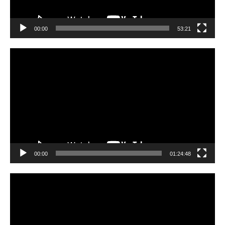
00:00
53:21
Video
Player
00:00
01:24:48
Video
Player