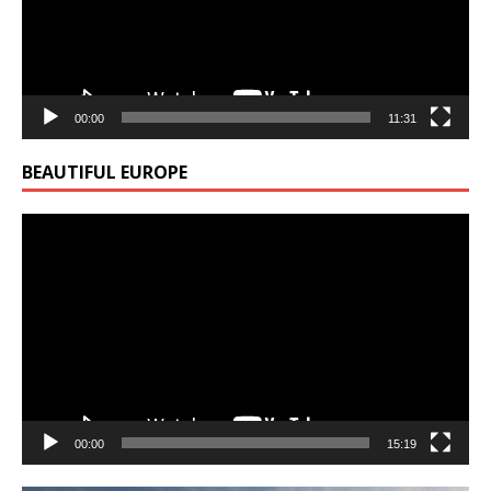
00:00
11:31
BEAUTIFUL EUROPE
Video
Player
00:00
15:19