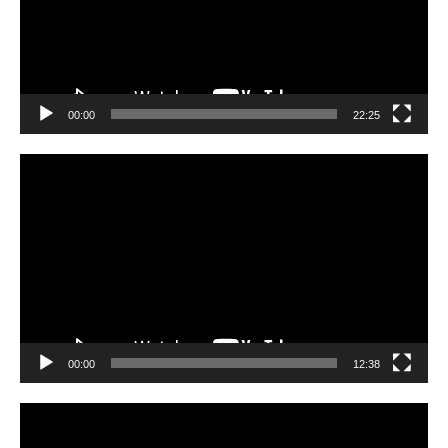
00:00
22:25
Video
Player
00:00
12:38
Video
Player