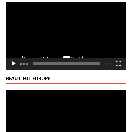
00:00
11:31
BEAUTIFUL EUROPE
Video
Player
00:00
15:19