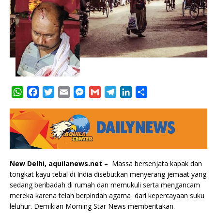
W
F
T
E
M
G
T
L
S
h
a
w
m
e
m
e
i
h
a
c
i
a
s
a
l
n
a
t
e
t
i
s
i
e
k
r
s
b
t
l
e
l
g
e
e
A
o
e
n
r
d
p
o
r
g
a
I
New Delhi, aquilanews.net
– Massa bersenjata kapak dan
p
k
e
m
n
tongkat kayu tebal di India disebutkan menyerang jemaat yang
r
sedang beribadah di rumah dan memukuli serta mengancam
mereka karena telah berpindah agama dari kepercayaan suku
leluhur. Demikian Morning Star News memberitakan.