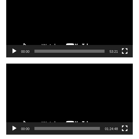
00:00
53:21
Video
Player
00:00
01:24:48
Video
Player