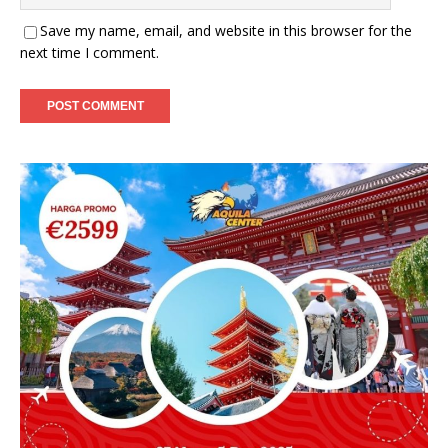
Save my name, email, and website in this browser for the
next time I comment.
A
l
t
e
r
n
a
t
i
v
e
: