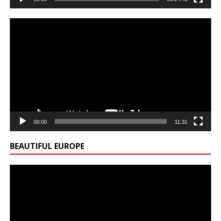
Video
Player
00:00
11:31
BEAUTIFUL EUROPE
Video
Player