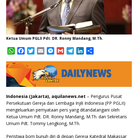
Ketua Umum PGLII Pdt. DR. Ronny Mandang, M.Th.
W
F
T
E
M
G
T
L
S
h
a
w
m
e
m
e
i
h
a
c
i
a
s
a
l
n
a
t
e
t
i
s
i
e
k
r
s
b
t
l
e
l
g
e
e
A
o
e
n
r
d
p
o
r
g
a
I
Indonesia (Jakarta), aquilanews.net
– Pengurus Pusat
p
k
e
m
n
Persekutuan Gereja dan Lembaga Injili Indonesia (PP PGLII)
r
mengeluarkan pernyataan pers yang ditandatangani oleh
Ketua Umum Pdt. DR. Ronny Mandang, M.Th. dan Sekretaris
Umum Pdt. Tommy Lengkong, M.Th.
Peristiwa bom bunuh diri di depan Gereja Katedral Makassar