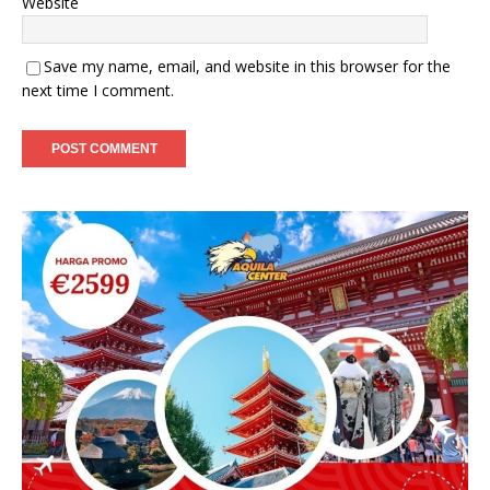
Website
Save my name, email, and website in this browser for the
next time I comment.
A
l
t
e
r
n
a
t
i
v
e
: