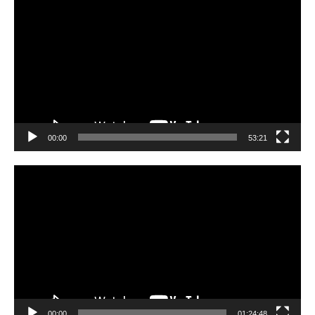
Player
00:00
53:21
Video
Player
00:00
01:24:48