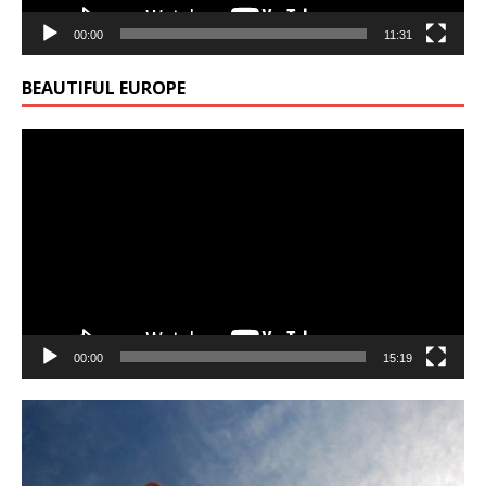
00:00
11:31
BEAUTIFUL EUROPE
Video
Player
00:00
15:19