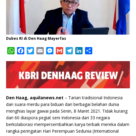
Dubes RI di Den Haag Mayerfas
W
F
T
E
M
G
T
L
S
h
a
w
m
e
m
e
i
h
a
c
i
a
s
a
l
n
a
t
e
t
i
s
i
e
k
r
s
b
t
l
e
l
g
e
e
A
o
e
n
r
d
p
o
r
g
a
I
Den Haag, aquilanews.net
– Tarian tradisional Indonesia
p
k
e
m
n
dan suara merdu para biduan dari berbagai belahan dunia
r
menghias layar gawai pada Senin, 8 Maret 2021. Tidak kurang
dari 60 diaspora pegiat seni Indonesia dari 33 negara
berkolaborasi mempersembahkan karya terbaik mereka dalam
rangka peringatan Hari Perempuan Sedunia (International