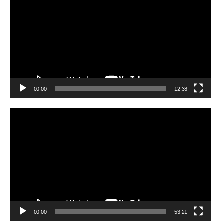
Player
00:00
12:38
Video
Player
00:00
53:21