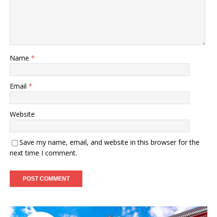
Name
*
Email
*
Website
Save my name, email, and website in this browser for the
next time I comment.
A
l
t