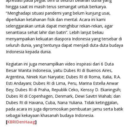
apresiasi pada pegiat seni di seluruh belahan dunia yang
hingga saat ini masih terus semangat untuk berkarya.
“Menghadapi situasi pandemi yang belum kunjung usai,
diperlukan ketahanan fisik dan mental. Acara ini kami
selenggarakan untuk dapat menghibur rekan-rekan, agar
senantiasa sehat lahir dan batin”. Lebih lanjut beliau
menyampaikan kekuatan diaspora Indonesia yang tersebar di
seluruh dunia, yang tentunya dapat menjadi duta-duta budaya
Indonesia kepada dunia.
Kegiatan ini juga menampilkan video inspirasi dari 6 Duta
Besar Wanita Indonesia, yaitu Dubes RI di Buenos Aires,
Argentina, Niniek Kun Naryatie; Dubes RI di Roma, Italia, R.A.
Esti Andayani; Dubes RI di Lima, Peru, Marina Estella Anwar
Bey; Dubes RI di Praha, Republik Ceko, Kenssy D. Ekaningsih;
Dubes RI di Copenhagen, Denmark, Dewi Savitri Wahab; dan
Dubes RI di Havana, Cuba, Nana Yuliana. Tidak ketinggalan,
pada acara ini juga dipromosikan pembuatan jamu serta batik
sebagai kekayaan khasanah budaya Indonesia.
[
KBRIDenHaag
]