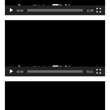
00:00
12:38
Video
Player
00:00
53:21
Video
Player