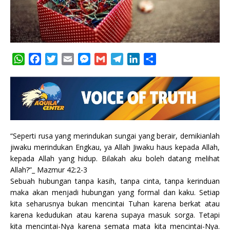
W
F
T
E
M
G
T
L
S
h
a
w
m
e
m
e
i
h
a
c
i
a
s
a
l
n
a
t
e
t
i
s
i
e
k
r
s
b
t
l
e
l
g
e
e
A
o
e
n
r
d
p
o
r
g
a
I
“Seperti rusa yang merindukan sungai yang berair, demikianlah
p
k
e
m
n
jiwaku merindukan Engkau, ya Allah Jiwaku haus kepada Allah,
r
kepada Allah yang hidup. Bilakah aku boleh datang melihat
Allah?”_ Mazmur 42:2-3
Sebuah hubungan tanpa kasih, tanpa cinta, tanpa kerinduan
maka akan menjadi hubungan yang formal dan kaku. Setiap
kita seharusnya bukan mencintai Tuhan karena berkat atau
karena kedudukan atau karena supaya masuk sorga. Tetapi
kita mencintai-Nya karena semata mata kita mencintai-Nya.