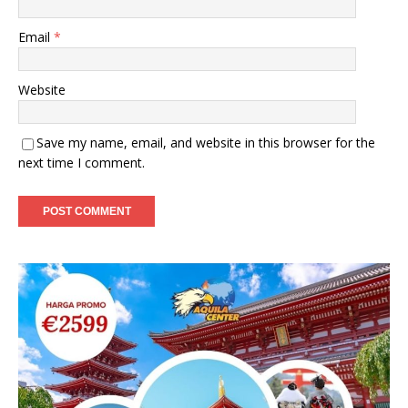
Email
*
Website
Save my name, email, and website in this browser for the
next time I comment.
A
l
t
e
r
n
a
t
i