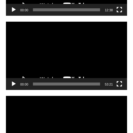
00:00
12:38
Video
Player
00:00
53:21
Video
Player