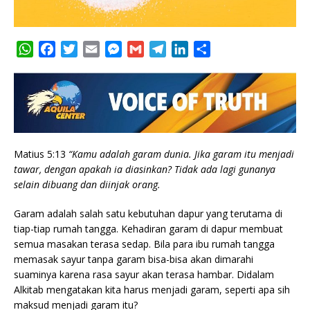
W
F
T
E
M
G
T
L
S
h
a
w
m
e
m
e
i
h
a
c
i
a
s
a
l
n
a
t
e
t
i
s
i
e
k
r
s
b
t
l
e
l
g
e
e
A
o
e
n
r
d
p
o
r
g
a
I
Matius 5:13
“Kamu adalah garam dunia. Jika garam itu menjadi
p
k
e
m
n
tawar, dengan apakah ia diasinkan? Tidak ada lagi gunanya
r
selain dibuang dan diinjak orang.
Garam adalah salah satu kebutuhan dapur yang terutama di
tiap-tiap rumah tangga. Kehadiran garam di dapur membuat
semua masakan terasa sedap. Bila para ibu rumah tangga
memasak sayur tanpa garam bisa-bisa akan dimarahi
suaminya karena rasa sayur akan terasa hambar. Didalam
Alkitab mengatakan kita harus menjadi garam, seperti apa sih
maksud menjadi garam itu?