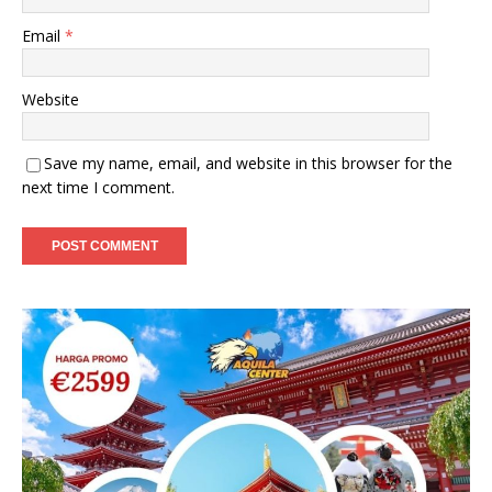
Email
*
Website
Save my name, email, and website in this browser for the
next time I comment.
A
l
t
e
r
n
a
t
i