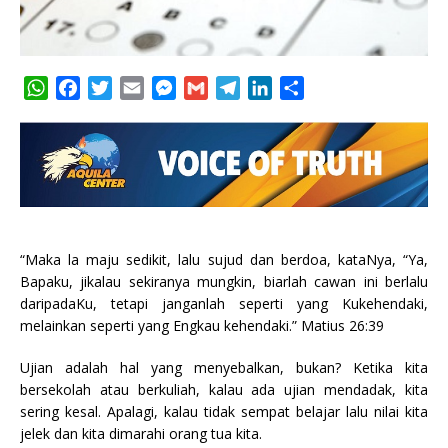
W
F
T
E
M
G
T
L
S
h
a
w
m
e
m
e
i
h
a
c
i
a
s
a
l
n
a
t
e
t
i
s
i
e
k
r
s
b
t
l
e
l
g
e
e
A
o
e
n
r
d
p
o
r
g
a
I
p
k
e
m
n
“Maka la maju sedikit, lalu sujud dan berdoa, kataNya, “Ya,
r
Bapaku, jikalau sekiranya mungkin, biarlah cawan ini berlalu
daripadaKu, tetapi janganlah seperti yang Kukehendaki,
melainkan seperti yang Engkau kehendaki.” Matius 26:39
Ujian adalah hal yang menyebalkan, bukan? Ketika kita
bersekolah atau berkuliah, kalau ada ujian mendadak, kita
sering kesal. Apalagi, kalau tidak sempat belajar lalu nilai kita
jelek dan kita dimarahi orang tua kita.