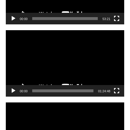
00:00
53:21
Video
Player
00:00
01:24:48
Video
Player