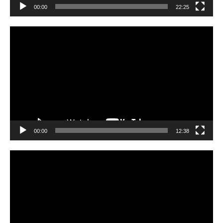
00:00
22:25
Video
Player
00:00
12:38
Video
Player