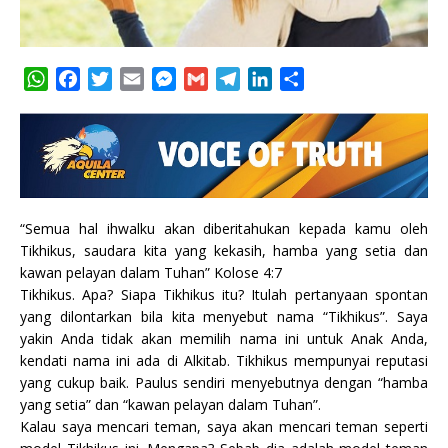
W
F
T
E
M
G
T
L
S
h
a
w
m
e
m
e
i
h
a
c
i
a
s
a
l
n
a
t
e
t
i
s
i
e
k
r
s
b
t
l
e
l
g
e
e
A
o
e
n
r
d
p
o
r
g
a
I
“Semua hal ihwalku akan diberitahukan kepada kamu oleh
p
k
e
m
n
Tikhikus, saudara kita yang kekasih, hamba yang setia dan
r
kawan pelayan dalam Tuhan” Kolose 4:7
Tikhikus. Apa? Siapa Tikhikus itu? Itulah pertanyaan spontan
yang dilontarkan bila kita menyebut nama “Tikhikus”. Saya
yakin Anda tidak akan memilih nama ini untuk Anak Anda,
kendati nama ini ada di Alkitab. Tikhikus mempunyai reputasi
yang cukup baik. Paulus sendiri menyebutnya dengan “hamba
yang setia” dan “kawan pelayan dalam Tuhan”.
Kalau saya mencari teman, saya akan mencari teman seperti