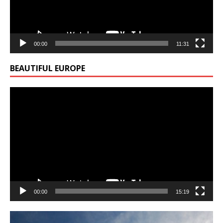
00:00
11:31
BEAUTIFUL EUROPE
Video
Player
00:00
15:19