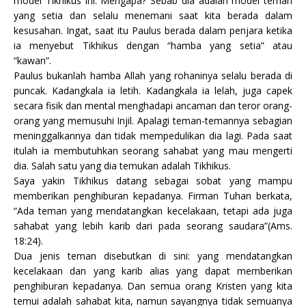
model Tikhikus ini. Mengapa? Sebab dia adalah model teman
yang setia dan selalu menemani saat kita berada dalam
kesusahan. Ingat, saat itu Paulus berada dalam penjara ketika
ia menyebut Tikhikus dengan “hamba yang setia” atau
“kawan”.
Paulus bukanlah hamba Allah yang rohaninya selalu berada di
puncak. Kadangkala ia letih. Kadangkala ia lelah, juga capek
secara fisik dan mental menghadapi ancaman dan teror orang-
orang yang memusuhi Injil. Apalagi teman-temannya sebagian
meninggalkannya dan tidak mempedulikan dia lagi. Pada saat
itulah ia membutuhkan seorang sahabat yang mau mengerti
dia. Salah satu yang dia temukan adalah Tikhikus.
Saya yakin Tikhikus datang sebagai sobat yang mampu
memberikan penghiburan kepadanya. Firman Tuhan berkata,
“Ada teman yang mendatangkan kecelakaan, tetapi ada juga
sahabat yang lebih karib dari pada seorang saudara”(Ams.
18:24).
Dua jenis teman disebutkan di sini: yang mendatangkan
kecelakaan dan yang karib alias yang dapat memberikan
penghiburan kepadanya. Dan semua orang Kristen yang kita
temui adalah sahabat kita, namun sayangnya tidak semuanya