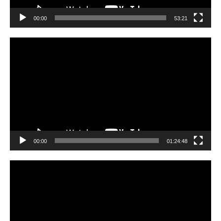
00:00
53:21
Video
Player
00:00
01:24:48
Video
Player